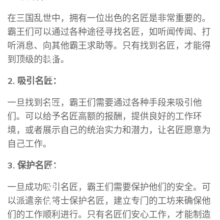
发
在三国乱世中，拥有一位出色的名匠是非常重要的。
霸王们可以通过各种途径寻找名匠，如听闻传闻、打
听消息、向其他霸王求助等。只有找到名匠，才能得
项
到顶级的装备。
目
2. 吸引名匠：
展
一旦找到名匠，霸王们需要通过各种手段来吸引他
示
们。可以给予名匠高额的报酬，提供良好的工作环
境，或者展示自己的统治实力和潜力，让名匠愿意为
自己工作。
游
3. 保护名匠：
戏
动
一旦成功吸引名匠，霸王们需要保护他们的安全。可
以派遣亲信将士保护名匠，建立专门的工坊来确保他
态
们的工作顺利进行。只有名匠们安心工作，才能制造