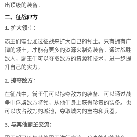
出顶级的装备。
二、征战四方
集
1. 扩大领土：
团
服
霸王们需要通过征战来扩大自己的领土。只有拥有广
务
阔的领土，才能有更多的资源来制造装备。通过战胜
敌人，霸王们可以夺取敌方的资源和技术，进一步提
升自己的实力。
2. 掠夺敌方：
沟
通
在征战中，霸王们可以掠夺敌方的装备。可以通过战
凯
争中俘虏敌方将领，从他们身上获得珍贵的装备。也
发
可以攻占敌方的城池，夺取城内的宝物和兵器。
娱
3. 与其他霸王交流：
发