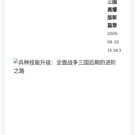
三国
高爆
版新
篇章
2026-
04-16
15:34:34
兵
种
技
能
升
级：
全
面
战
争