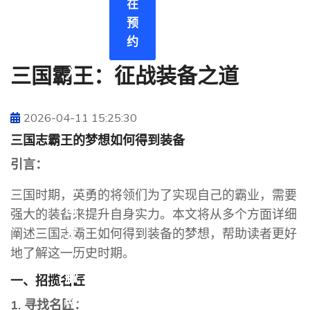
在
页
预
登
约
录
三国霸王：征战装备之道
入
口
2026-04-11 15:25:30
三国志霸王的梦想如何得到装备
引言：
认
识
三国时期，英勇的将领们为了实现自己的霸业，需要
凯
强大的装备来提升自身实力。本文将从多个方面详细
发
阐述三国志霸王如何得到装备的梦想，帮助读者更好
地了解这一历史时期。
一
触
一、招揽名匠
即
1. 寻找名匠：