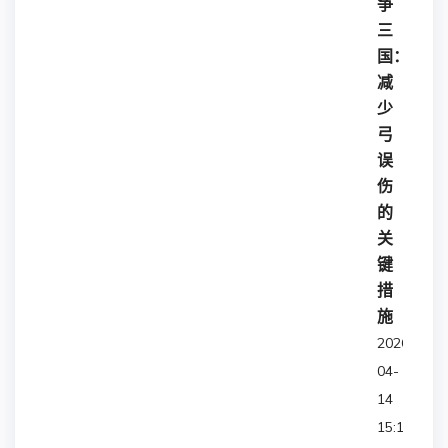
争
三
国：
减
少
弓
误
伤
的
关
键
措
施
2026-
04-
14
15:11:04