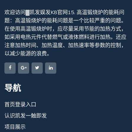
欢迎访问▓凯发娱发K8官网15. 高温锻烧炉的能耗问
题：高温锻烧炉的能耗问题是一个比较严重的问题。
在使用高温锻烧炉时，应尽量采用节能的加热方式，
如采用电热元件代替燃气或液体燃料进行加热。还应
注意加热时间、加热温度、加热速率等参数的控制，
以减少能源的浪费。
导航
首页登录入口
认识凯发一触即发
项目展示