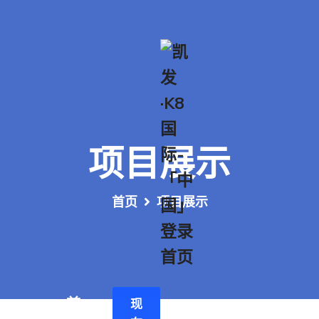
项目展示
首页
项目展示
首
现