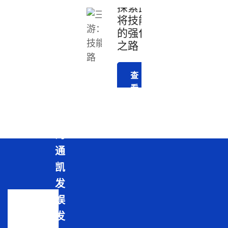
探索武
将技能
的强化
集
之路
团
服
查
务
看
沟
通
凯
发
娱
发