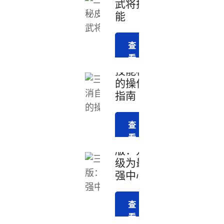
武将技
发
能
三国
杀：取
查
消自动
项
看
技能栏
目
的操作
展
指南
示
三国杀
查
网页
看
版：升
游
级为最
强中心
戏
动
三国杀
查
态
手游：
看