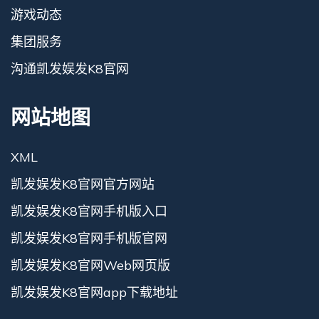
游戏动态
集团服务
沟通凯发娱发K8官网
网站地图
XML
凯发娱发K8官网官方网站
凯发娱发K8官网手机版入口
凯发娱发K8官网手机版官网
凯发娱发K8官网Web网页版
凯发娱发K8官网app下载地址